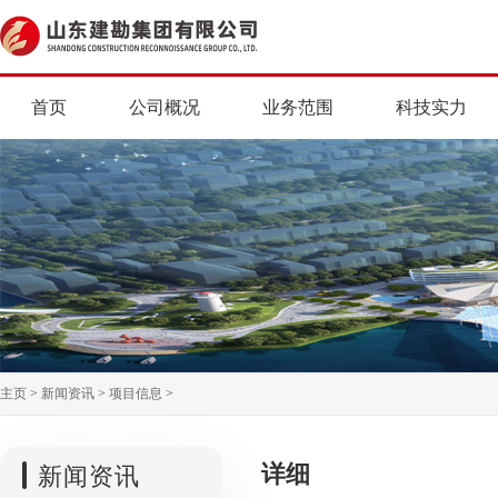
首页
公司概况
业务范围
科技实力
主页
>
新闻资讯
>
项目信息
>
详细
新闻资讯