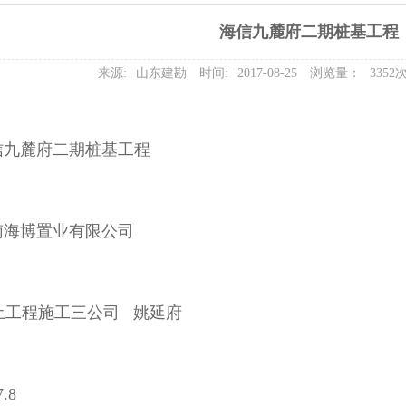
海信九麓府二期桩基工程
来源:
山东建勘
时间:
2017-08-25
浏览量：
3352
信九麓府二期桩基工程
南海博置业有限公司
土工程施工三公司 姚延府
.8