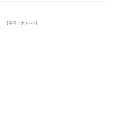
次
【字号：
大
中
小
】