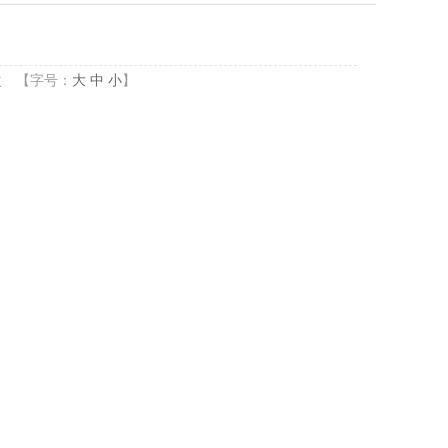
次
【字号：
大
中
小
】