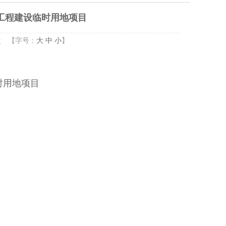
工程建设临时用地项目
次
【字号：
大
中
小
】
时用地项目