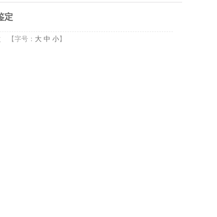
楼鉴定
次
【字号：
大
中
小
】