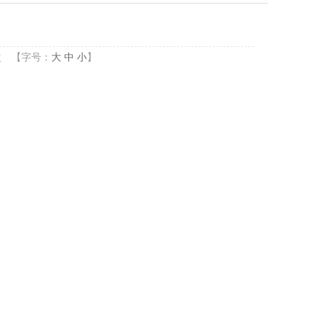
次
【字号：
大
中
小
】