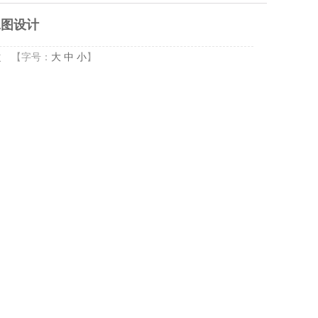
工图设计
次
【字号：
大
中
小
】