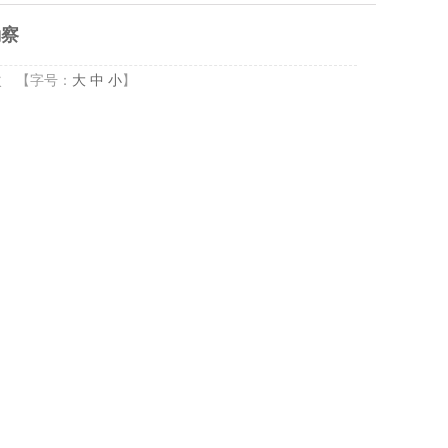
勘察
次
【字号：
大
中
小
】