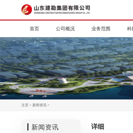
首页
公司概况
业务范围
科
主页
>
新闻资讯
>
详细
新闻资讯