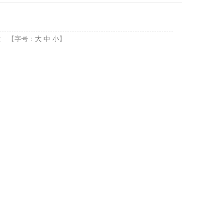
次
【字号：
大
中
小
】