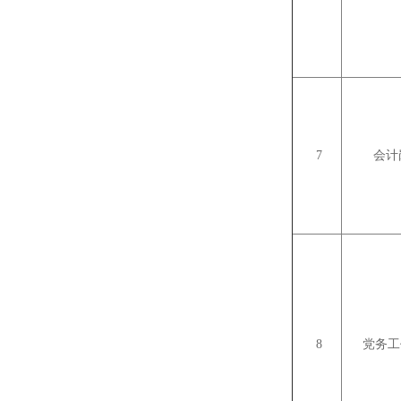
7
会计
8
党务工