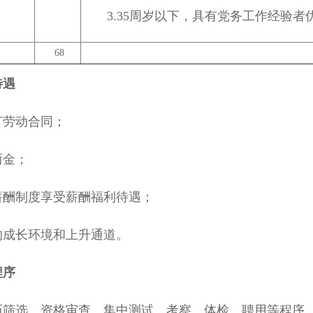
3.35周岁以下，具有党务工作经验者
68
待遇
订劳动合同；
两金；
薪酬制度享受薪酬福利待遇；
的成长环境和上升通道。
程序
历筛选、资格审查、集中测试、考察、体检、聘用等程序