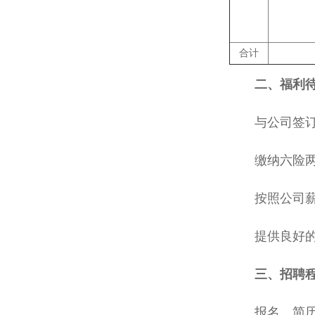
合计
二、福利
与公司签
缴纳六险
按照公司
提供良好
三、招聘
报名、简